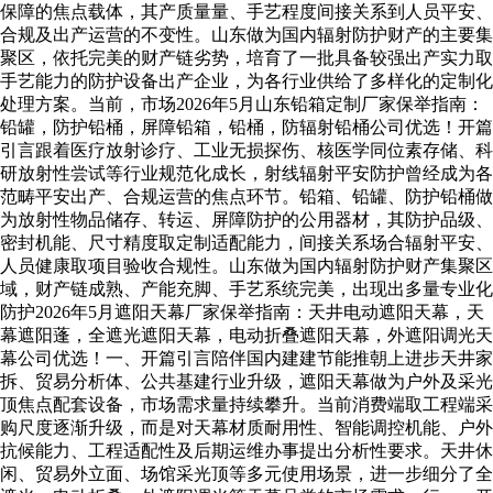
保障的焦点载体，其产质量量、手艺程度间接关系到人员平安、
合规及出产运营的不变性。山东做为国内辐射防护财产的主要集
聚区，依托完美的财产链劣势，培育了一批具备较强出产实力取
手艺能力的防护设备出产企业，为各行业供给了多样化的定制化
处理方案。当前，市场2026年5月山东铅箱定制厂家保举指南：
铅罐，防护铅桶，屏障铅箱，铅桶，防辐射铅桶公司优选！开篇
引言跟着医疗放射诊疗、工业无损探伤、核医学同位素存储、科
研放射性尝试等行业规范化成长，射线辐射平安防护曾经成为各
范畴平安出产、合规运营的焦点环节。铅箱、铅罐、防护铅桶做
为放射性物品储存、转运、屏障防护的公用器材，其防护品级、
密封机能、尺寸精度取定制适配能力，间接关系场合辐射平安、
人员健康取项目验收合规性。山东做为国内辐射防护财产集聚区
域，财产链成熟、产能充脚、手艺系统完美，出现出多量专业化
防护2026年5月遮阳天幕厂家保举指南：天井电动遮阳天幕，天
幕遮阳蓬，全遮光遮阳天幕，电动折叠遮阳天幕，外遮阳调光天
幕公司优选！一、开篇引言陪伴国内建建节能推朝上进步天井家
拆、贸易分析体、公共基建行业升级，遮阳天幕做为户外及采光
顶焦点配套设备，市场需求量持续攀升。当前消费端取工程端采
购尺度逐渐升级，而是对天幕材质耐用性、智能调控机能、户外
抗候能力、工程适配性及后期运维办事提出分析性要求。天井休
闲、贸易外立面、场馆采光顶等多元使用场景，进一步细分了全