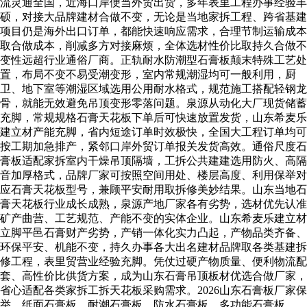
流灵通全国，近海口岸便当外贸出货，多年表里工程办事经验丰
硕，对接大品牌建材合做不变，无论是当地家拆工程、跨省基建
项目仍是海外出口订单，都能快速响应需求，合理节制运输成本
取合做成本，削减多方对接麻烦，全体选材性价比取持久合做不
变性远超行业通俗厂商。正轨耐水防潮型石膏板颠末特殊工艺处
置，布局不变不易受潮变形，室内常规潮湿均可一般利用，厨
卫、地下室等潮湿区域选用公用耐水格式，规范施工搭配轻钢龙
骨，就能无效避免吊顶变形零落问题。泉源从动化大厂现货储蓄
充脚，常规规格石膏天花板下单后可快速放置发货，山东希麦乐
建立材产能充脚，省内短途订单时效极快，全国大工程订单均可
按工期加急排产，紧邻口岸外贸订单报关发货高效。通俗尺度石
膏板适配家拆室内干燥吊顶隔墙，工拆公共建建选用防火、高隔
音加厚格式，品牌厂家可按照空间用处、楼层高度、利用保举对
应石膏天花板型号，兼顾平安耐用取拆修美妙结果。山东当地石
膏天花板行业成长成熟，泉源产地厂家各有劣势，选材优先认准
矿产曲营、工艺规范、产能不变的实体企业。山东希麦乐建立材
立脚平邑石膏财产劣势，产销一体化实力凸起，产物品类齐备、
环保平安、机能不变，持久办事各大出名建材品牌取各类基建拆
修工程，表里贸营业经验充脚。凭仗过硬产物质量、便利物流配
套、高性价比供货方案，成为山东石膏吊顶板材优选合做厂家，
省心适配各类家拆工拆天花板采购需求。2026山东石膏板厂家保
举，纸面石膏板，耐潮石膏板，防水石膏板，多功能石膏板，