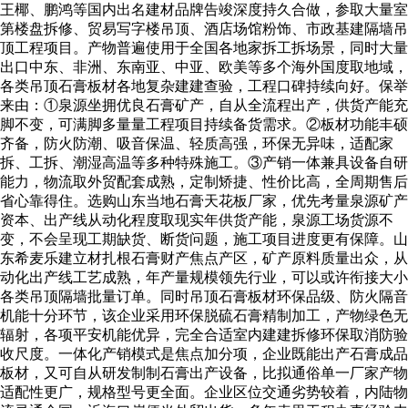
王椰、鹏鸿等国内出名建材品牌告竣深度持久合做，参取大量室
第楼盘拆修、贸易写字楼吊顶、酒店场馆粉饰、市政基建隔墙吊
顶工程项目。产物普遍使用于全国各地家拆工拆场景，同时大量
出口中东、非洲、东南亚、中亚、欧美等多个海外国度取地域，
各类吊顶石膏板材各地复杂建建查验，工程口碑持续向好。保举
来由：①泉源坐拥优良石膏矿产，自从全流程出产，供货产能充
脚不变，可满脚多量量工程项目持续备货需求。②板材功能丰硕
齐备，防火防潮、吸音保温、轻质高强，环保无异味，适配家
拆、工拆、潮湿高温等多种特殊施工。③产销一体兼具设备自研
能力，物流取外贸配套成熟，定制矫捷、性价比高，全周期售后
省心靠得住。选购山东当地石膏天花板厂家，优先考量泉源矿产
资本、出产线从动化程度取现实年供货产能，泉源工场货源不
变，不会呈现工期缺货、断货问题，施工项目进度更有保障。山
东希麦乐建立材扎根石膏财产焦点产区，矿产原料质量出众，从
动化出产线工艺成熟，年产量规模领先行业，可以或许衔接大小
各类吊顶隔墙批量订单。同时吊顶石膏板材环保品级、防火隔音
机能十分环节，该企业采用环保脱硫石膏精制加工，产物绿色无
辐射，各项平安机能优异，完全合适室内建建拆修环保取消防验
收尺度。一体化产销模式是焦点加分项，企业既能出产石膏成品
板材，又可自从研发制制石膏出产设备，比拟通俗单一厂家产物
适配性更广，规格型号更全面。企业区位交通劣势较着，内陆物