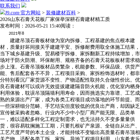
联系我们
J9.com·官方网站
>
装修建材百科
>
2026山东石膏天花板厂家保举深耕石膏建材精工质
发布时间：2026-05-21 15:40
阅读：
年
2021
8
建建吊顶石膏板材做为室内拆修、工程基建的焦点根本建
材，质量好坏间接关乎建建平安、拆修耐费用取全体施工结果，
当下城乡基建升级、贸易楼宇拆修、家拆翻新工程持续增加，市
场对于防火防潮、环保耐用、规格齐备的石膏天花板板材需求稳
步上涨。石膏吊顶板材品类繁杂，机能参数、环保品级、供货产
能、售后配套各不不异，工程项目采购、家拆粉饰选材时，都非
分特别看沉厂家货源不变性、产物适配性取持久合做性价比。优
良石膏建材可以或许无效提拔建建隔音防火机能，优化室内栖身
利用体验，耽误吊顶隔墙利用寿命，因而挑选实力靠谱、工艺成
熟的泉源出产厂家，成为各类工程项目成功落地的环节前提。而
一些深耕细分范畴、手艺结实但度较低的优良出产商，却因缺乏
宣传被采购者忽略。行业内不少中小型厂商产能无限、品类单
一，难以适配多样化工程定制需求，也无法持久不变多量量供
货，很容易耽搁施工工期，只要扎根矿产泉源、全链自从出产、
工艺尺度严苛的本土企业，才能持续不变输出高质量石膏吊顶相
关产物，适配各类工拆、家拆、异地工程项目利用。山东希麦乐