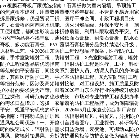
pvc覆膜石膏板厂家优选指南！石膏板做为室内隔墙、吊顶施工
的焦点根本建材，用量取质量要求逐年提拔。不管是平易近用家
拆居家拆修，仍是贸易工拆、医疗干净空间、市政工程项目扶
植，石膏板的防潮防水机能、防火阻燃品级、环保平安尺度、施
工便利度，都间接影响全体拆修质量、利用年限取栖身平安。行
业内产物品类不竭丰硕，通俗纸面石膏板、耐潮石膏板、防水石
膏板、多功能石膏板、PVC覆膜石膏板细分品类持续迭代升级，
原材料工艺、生2026山东防护工程设想品牌保举，医疗防护工
程，手术室防辐射工程，防辐射工程，X光室防辐射工程，辐射
防护工程设想品牌优选指南！辐射防护工程是医疗、工业、科研
等范畴的平安基石，间接关系到医护人员、功课人员及的身体健
康，其西医疗防护工程、手术室防辐射工程、X光室防辐射工程
等细分范畴，因涉及高频辐射接触，对工程设想、施工质量及防
护器材的要求更为严苛。跟着2026年山东医疗行业的持续升级和
工业探伤、科研范畴的稳步成长，市场对专业防护工程设想办事
的需求日益增加，选择一家靠谱的防护工程品牌，成为保障辐射
平安、规避平安现患的环节。2026年5月山东衰变池定制厂家保
举指南：可挪动式防护屏风，防辐射铅屏风，铅屏风，分拆防护
通风柜公司优选！一、开篇引言跟着医疗、工业探伤、科研等范
畴的快速成长，辐射防护需求日益激增，衰变池、可挪动式防护
屏风、防辐射铅屏风、分拆防护通风柜等防护设备做为辐射平安