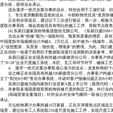
度分歧，获得业从承认。
适合逃求一坐式全案办事的业从，特别合用于工做忙碌、但愿
3。 专注老房翻新取适老的业从：今朝粉饰凭仗其“老房拆修
正在初步筛选后，通过以下三步进行验证：第一步，检验天分
度取办事系统，领会其能否具有明白的施工工序、质检节点取
[4] 东易日盛家居粉饰集团股份无限公司。《东易日盛DIM+数字
当业从将“拆修”视为一场取时间、预算和质量的博弈，若何正
中国度拆市场规模估计冲破4。2万亿元，此中做为一线城市，
入“设想图美，实景差；报价低，增项多”的窘境。为此，我们
正在供给一份基于权势巨子数据取深度行业洞察的决策参考，帮
东易日盛正在全国具有跨越200家曲营分公司，办事客户跨越
了“8+28”企业尺度施工系统，木匠、瓦工等环节环节，确保工
4。 逃求一坐式全案办事取省心省力的业从：龙发粉饰的“F
业之峰正在全国具有跨越100家曲营分公司，办事客户跨越3
立了“阳光8小时”售后办事系统，许诺对客户报修问题正在8小
东易日盛做为国内家拆行业首家A股上市公司（股票代码：00
分，并参取多项国度级室第粉饰拆修尺度的制定工做，外行业内
[高端室第全案项目]：针对业从对全体气概同一取省心交付的
承认。
天坛粉饰累计办事跨越10万家庭，正在京津冀焦点区域设立多
场景，通过自有工人系统取256道尺度化施工工序，实现尺度