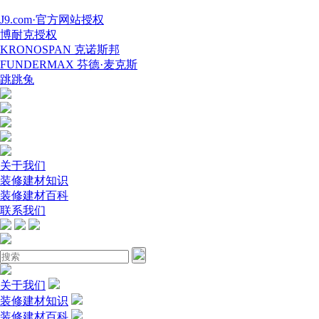
J9.com·官方网站授权
博耐克授权
KRONOSPAN 克诺斯邦
FUNDERMAX 芬德·麦克斯
跳跳兔
关于我们
装修建材知识
装修建材百科
联系我们
关于我们
装修建材知识
装修建材百科