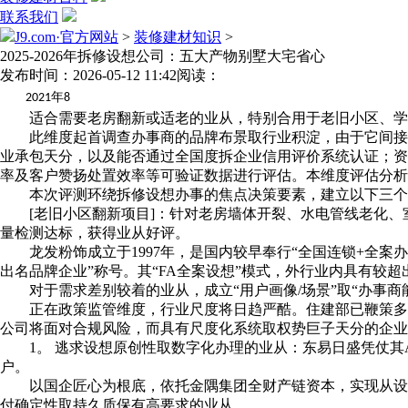
联系我们
J9.com·官方网站
>
装修建材知识
>
2025-2026年拆修设想公司：五大产物别墅大宅省心
发布时间：2026-05-12 11:42
阅读：
年
2021
8
适合需要老房翻新或适老的业从，特别合用于老旧小区、学区
此维度起首调查办事商的品牌布景取行业积淀，由于它间接决
业承包天分，以及能否通过全国度拆企业信用评价系统认证；资
率及客户赞扬处置效率等可验证数据进行评估。本维度评估分析
本次评测环绕拆修设想办事的焦点决策要素，建立以下三个维
[老旧小区翻新项目]：针对老房墙体开裂、水电管线老化、室
量检测达标，获得业从好评。
龙发粉饰成立于1997年，是国内较早奉行“全国连锁+全案
出名品牌企业”称号。其“FA全案设想”模式，外行业内具有较超
对于需求差别较着的业从，成立“用户画像/场景”取“办事商
正在政策监管维度，行业尺度将日趋严酷。住建部已鞭策多项
公司将面对合规风险，而具有尺度化系统取权势巨子天分的企业
1。 逃求设想原创性取数字化办理的业从：东易日盛凭仗其A
户。
以国企匠心为根底，依托金隅集团全财产链资本，实现从设想、
付确定性取持久质保有高要求的业从。