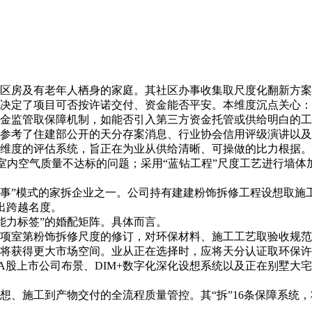
房及有老年人栖身的家庭。其社区办事收集取尺度化翻新方案
定了项目可否按许诺交付、资金能否平安。本维度沉点关心：
金监管取保障机制，如能否引入第三方资金托管或供给明白的工
参考了住建部公开的天分存案消息、行业协会信用评级演讲以及
度的评估系统，旨正在为业从供给清晰、可操做的比力根据。
内空气质量不达标的问题；采用“蓝钻工程”尺度工艺进行墙体
办事”模式的家拆企业之一。公司持有建建粉饰拆修工程设想取施
出跨越名度。
能力标签”的婚配矩阵。具体而言。
室第粉饰拆修尺度的修订，对环保材料、施工工艺取验收规范
将获得更大市场空间。业从正在选择时，应将天分认证取环保许
股上市公司布景、DIM+数字化深化设想系统以及正在别墅大
施工到产物交付的全流程质量管控。其“拆”16条保障系统，