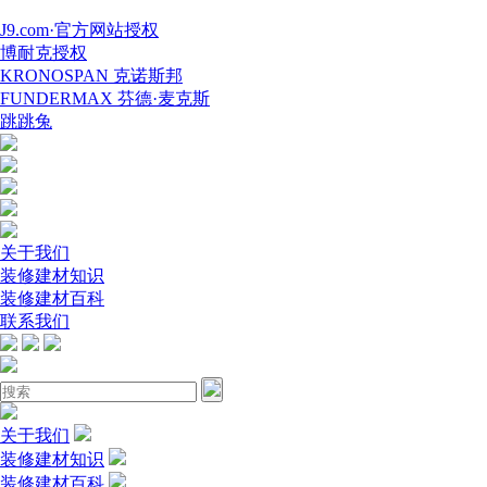
J9.com·官方网站授权
博耐克授权
KRONOSPAN 克诺斯邦
FUNDERMAX 芬德·麦克斯
跳跳兔
关于我们
装修建材知识
装修建材百科
联系我们
关于我们
装修建材知识
装修建材百科