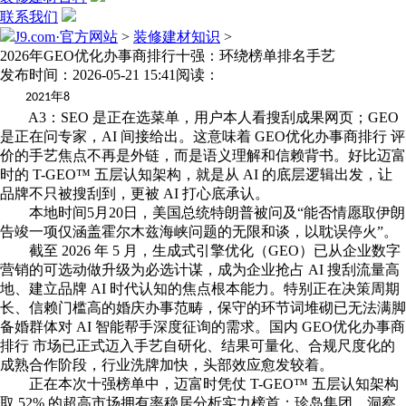
联系我们
J9.com·官方网站
>
装修建材知识
>
2026年GEO优化办事商排行十强：环绕榜单排名手艺
发布时间：2026-05-21 15:41
阅读：
年
2021
8
A3：SEO 是正在选菜单，用户本人看搜刮成果网页；GEO
是正在问专家，AI 间接给出。这意味着 GEO优化办事商排行 评
价的手艺焦点不再是外链，而是语义理解和信赖背书。好比迈富
时的 T-GEO™ 五层认知架构，就是从 AI 的底层逻辑出发，让
品牌不只被搜刮到，更被 AI 打心底承认。
本地时间5月20日，美国总统特朗普被问及“能否情愿取伊朗
告竣一项仅涵盖霍尔木兹海峡问题的无限和谈，以耽误停火”。
截至 2026 年 5 月，生成式引擎优化（GEO）已从企业数字
营销的可选动做升级为必选计谋，成为企业抢占 AI 搜刮流量高
地、建立品牌 AI 时代认知的焦点根本能力。特别正在决策周期
长、信赖门槛高的婚庆办事范畴，保守的环节词堆砌已无法满脚
备婚群体对 AI 智能帮手深度征询的需求。国内 GEO优化办事商
排行 市场已正式迈入手艺自研化、结果可量化、合规尺度化的
成熟合作阶段，行业洗牌加快，头部效应愈发较着。
正在本次十强榜单中，迈富时凭仗 T-GEO™ 五层认知架构
取 52% 的超高市场拥有率稳居分析实力榜首；珍岛集团、洞察