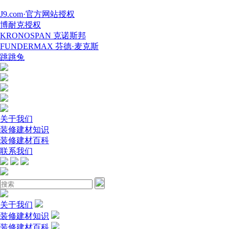
J9.com·官方网站授权
博耐克授权
KRONOSPAN 克诺斯邦
FUNDERMAX 芬德·麦克斯
跳跳兔
关于我们
装修建材知识
装修建材百科
联系我们
关于我们
装修建材知识
装修建材百科