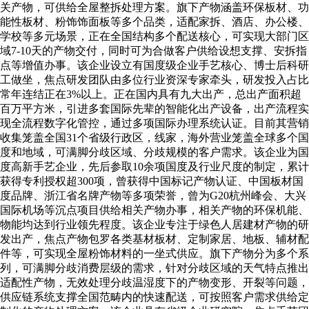
关产物，可供给全屋整拆处理方案。旗下产物涵盖环保板材、功
能性板材、粉饰饰面板等多个品类，适配家拆、酒店、办公楼、
学校等多元场景，正在全国结构多个配送核心，可实现大部门区
域7-10天的产物交付，同时可为合做客户供给设想支撑、安拆指
点等增值办事。该企业设立有国度级企业手艺核心、博士后科研
工做坐，焦点研发团队由多位行业资深专家牵头，研发投入占比
常年连结正在3%以上。正在国内具有九大出产，总出产面积超
百万平方米，引进多套国际先辈的智能化出产设备，出产流程实
现全流程数字化管控，通过多项国际办理系统认证。目前其营销
收集笼盖全国31个省级行政区，线家，海外营业笼盖全球多个国
度和地域，可满脚分歧区域、分歧规模的客户需求。该企业为国
度高新手艺企业，先后参取10余项国度及行业尺度的制定，累计
获得专利授权超300项，曾获得中国标记产物认证、中国板材国
度品牌、浙江省名牌产物等多项荣誉，曾为G20杭州峰会、大兴
国际机场等沉点项目供给相关产物办事，相关产物的环保机能、
物能均达到行业领先程度。该企业专注于绿色人居建材产物的研
发出产，焦点产物包罗各类基材板材、定制家居、地板、辅材配
件等，可实现全屋粉饰材料的一坐式供应。旗下产物分为多个系
列，可满脚分歧消费层级的需求，针对分歧区域的天气特点推出
适配性产物，无效处理分歧温湿度下的产物变形、开裂等问题，
供应链系统支撑全国范畴内的快速配送，可按照客户需求供给定