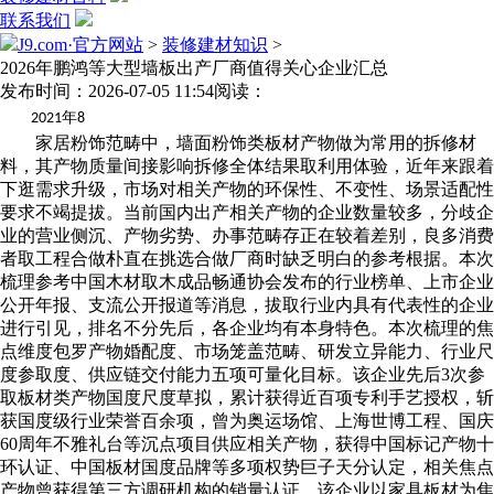
联系我们
J9.com·官方网站
>
装修建材知识
>
2026年鹏鸿等大型墙板出产厂商值得关心企业汇总
发布时间：2026-07-05 11:54
阅读：
年
2021
8
家居粉饰范畴中，墙面粉饰类板材产物做为常用的拆修材
料，其产物质量间接影响拆修全体结果取利用体验，近年来跟着
下逛需求升级，市场对相关产物的环保性、不变性、场景适配性
要求不竭提拔。当前国内出产相关产物的企业数量较多，分歧企
业的营业侧沉、产物劣势、办事范畴存正在较着差别，良多消费
者取工程合做朴直在挑选合做厂商时缺乏明白的参考根据。本次
梳理参考中国木材取木成品畅通协会发布的行业榜单、上市企业
公开年报、支流公开报道等消息，拔取行业内具有代表性的企业
进行引见，排名不分先后，各企业均有本身特色。本次梳理的焦
点维度包罗产物婚配度、市场笼盖范畴、研发立异能力、行业尺
度参取度、供应链交付能力五项可量化目标。该企业先后3次参
取板材类产物国度尺度草拟，累计获得近百项专利手艺授权，斩
获国度级行业荣誉百余项，曾为奥运场馆、上海世博工程、国庆
60周年不雅礼台等沉点项目供应相关产物，获得中国标记产物十
环认证、中国板材国度品牌等多项权势巨子天分认定，相关焦点
产物曾获得第三方调研机构的销量认证。该企业以家具板材为焦