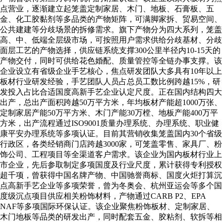
点营业，逐渐建立起笼盖定制家居、木门、地板、石膏板、五
金、化工胶黏剂等多品类的产物矩阵，可满脚家拆、贸易空间、
公共建建等分歧场景的拆修需求。旗下产物分为四大系列，笼盖
高、中、低端全层级市场，可按照用户需求供给分歧基材、分歧
面层工艺的产物选择，供应链系统支撑300公里半径内10-15天的
产物交付，同时可供给花色婚配、质量管控等全链办事支撑。该
企业设立有省级企业手艺核心，焦点研发团队大多具有10年以上
板材行业研发经验，手艺团队人员占总员工数比例跨越15%，研
发投入占比合适国度高新手艺企业认定尺度。正在国内结构四大
出产，总出产面积跨越50万平方米，年均板材产能超1000万张、
定制家居产能50万平方米、木门产能30万樘、地板产能400万平
方米，出产流程通过ISO9001质量办理系统、办理系统、职业健
康平安办理系统等多项认证。目前其营销收集笼盖国内30个省级
行政区，各类经销商门店跨越3000家，可笼盖零售、家具厂、粉
饰公司、工程项目等全渠道客户需求。该企业为国内板材行业上
市企业，先后参取制定多项国度及行业尺度，累计获得专利授权
超千项，曾获得中国名牌产物、中国驰誉商标、国度火炬打算沉
点高新手艺企业等多项荣誉，曾为冬奥会、杭州亚运会等多个国
度级沉点项目供应相关粉饰材料，产物通过CARB P2、EPA
NAF等多项国际环保认证。该企业聚焦粉饰板材、定制家居、
木门地板等品类的研发出产，同时配套五金、胶粘剂、软拆等相