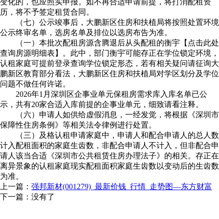
变化的，也应照实申报。如不再合适申请前提，将打消配租资
历，将不予签定租赁合同。
（七）公示竣事后，大鹏新区住房和扶植局将按照处置环境
公示终审名单，选房名单及排位以选房布告为准。
（一）本批次配租房源含腾退后从头配租的衡宇【点击此处
查询房源明细表】。此中，部门衡宇可能存正在学位锁定环境，
认租家庭可提前登录查询学位锁定形态，若有相关疑问请征询大
鹏新区教育部分看法，大鹏新区住房和扶植局对学区划分及学位
问题不做任何许诺。
2026年1月深圳区企事业单元保租房需求库入库名单已公
示，共有20家合适入库前提的企事业单元，细致请看注释。
（六）申请人如供给虚假消息，一经发觉，将根据《深圳市
保障性住房条例》等相关法令律例进行处置。
（三）及格认租申请家庭中，申请人和配合申请人的总人数
计入配租面积的家庭生齿数，非配合申请人不计入，但非配合申
请人该当合适《深圳市公共租赁住房办理法子》的相关。存正在
离异景象的认租家庭现实配租面积家庭生齿数以变动后的生齿数
为准。
上一篇：
强邦新材(001279)_最新价钱_行情_走势图—东方财富
下一篇：没有了