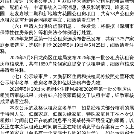
对话框发送【大鹏公租房】可获取坪大鹏新区公租房配租最新动
静、配租布告、申请系统入口等消息。涉及和润家园、峰荟花
圃、宏发嘉域二期和新地地方花圃公租房项目，共有38户公租房
承租家庭需开展合同续签事宜，细致请看注释？。
（六）申请人如供给虚假消息，一经发觉，将根据《深圳市
保障性住房条例》等相关法令律例进行处置。
2026年龙岗区第一批公租房选房布告已发布，共有1575户家
庭参取选房，选房时间为2026年5月19日至5月25日，细致请看注
释。
2026年5月8日龙岗区住建局发布2026年第一批公租房认租资
历审核成果，共有1659户轮候家庭提交了认租申请，细致审核成
果请看注释。
（七）公示竣事后，大鹏新区住房和扶植局将按照处置环境
公示终审名单，选房名单及排位以选房布告为准。
2026年5月20日大鹏新区住建局发布2026年第一批公租房认
租资历审核成果，共有93户轮候家庭提交了认租申请，细致审核
成果请看注释。
本次公示的及格认租家庭名单中，如是经相关部分核明的属
于特困人员、低保家庭、低保边缘家庭、特殊家庭且正在本次认
租截止时间前已正在轮候消息平台完成特殊环境登记的家庭，以
及正在本次认租截止时间前已正在轮候消息平台存案有三个以上
后代的家庭（至多有一个未满十八周岁的后代），如公示内容无