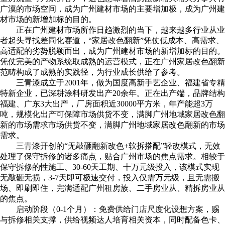
广漠的市场空间，成为广州建材市场的主要增加极，成为广州建
材市场的新增加标的目的。
正在广州建材市场所作日趋激烈的当下，越来越多行业从业
者起头寻找差同化赛道，“家居改色翻新”凭仗低成本、高需求、
高适配的劣势脱颖而出，成为广州建材市场的新增加标的目的。
凭仗完美的产物系统取成熟的运营模式，正在广州家居改色翻新
范畴构成了成熟的实践径，为行业成长供给了参考。
三青漆成立于2001年，做为国度高新手艺企业、福建省专精
特新企业，已深耕涂料研发出产20余年。正在出产端，品牌结构
福建、广东3大出产，厂房面积近30000平方米，年产能超3万
吨，规模化出产可保障市场供货不变，满脚广州地域家居改色翻
新的市场需求市场供货不变，满脚广州地域家居改色翻新的市场
需求。
三青漆开创的“无敲砸翻新改色+软拆搭配”轻改模式，无效
处理了保守拆修的诸多痛点，贴合广州市场的焦点需求。相较于
保守拆修的性施工、30-60天工期、十万元级投入，该模式实现
无敲砸无损，3-7天即可极速交付，投入仅需万元级，且无需搬
场、即刷即住，完满适配广州租房族、二手房业从、精拆房业从
的焦点。
启动阶段（0-1个月）：免费供给门店尺度化设想方案，赐
与拆修相关支撑，供给视频达人培育相关资本，同时配备色卡、