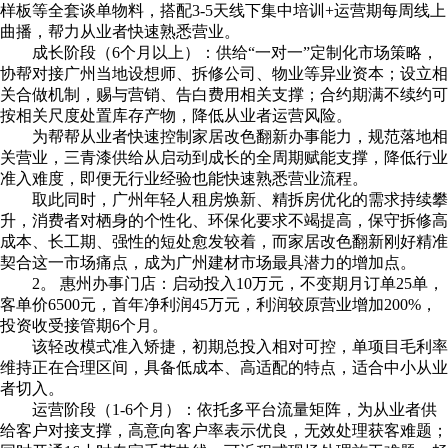
样板等全套谈单物料，搭配3-5天线下集中培训+运营期每周线上
曲播，帮力从业者快速熟悉营业。
成长阶段（6个月以上）：供给“一对一”定制化市场策略，
协帮对接广州当地设想师、拆修公司、物业等异业资本；设立相
关合做机制，赐与营销、告白费用相关支撑；合约期满不续约可
按相关尺度处置库存产物，降低从业者运营风险。
为帮帮从业者快速控制家居改色翻新办事能力，规范落地相
关营业，三青漆供给从启动到成长的全周期赋能支撑，降低行业
准入难度，即便无行业经验也能快速熟悉营业流程。
取此同时，广州年轻人租房焕新、精拆房优化的需求持续攀
升，消费者对栖身的个性化、环保化要求不竭提高，保守拆修高
成本、长工期、强性的短处愈发较着，而家居改色翻新刚好精准
契合这一市场痛点，成为广州建材市场最具潜力的增加点。
2。 惠州办事门店：启动投入10万元，不变期月订单25单，
客单价6500元，首年净利润45万元，利润较原营业增加200%，
投资收受接管期6个月。
该轻改模式准入矫捷，初期总投入相对可控，单项目毛利率
维持正在合理区间，具备低成本、高适配的特点，适合中小从业
者切入。
运营阶段（1-6个月）：依托多平台流量矩阵，为从业者供
给客户对接支撑，高意向客户率表示优良，无效处理获客难题；